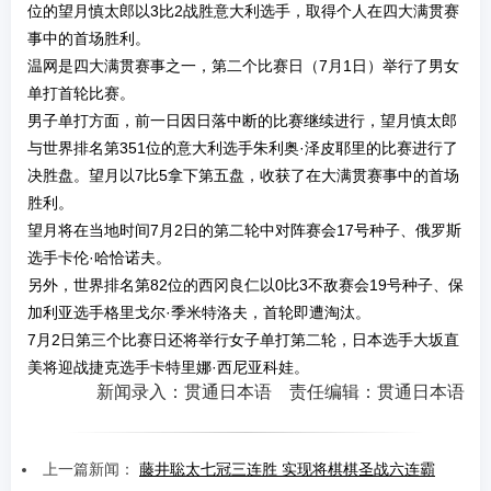
位的望月慎太郎以3比2战胜意大利选手，取得个人在四大满贯赛
事中的首场胜利。
温网是四大满贯赛事之一，第二个比赛日（7月1日）举行了男女
单打首轮比赛。
男子单打方面，前一日因日落中断的比赛继续进行，望月慎太郎
与世界排名第351位的意大利选手朱利奥·泽皮耶里的比赛进行了
决胜盘。望月以7比5拿下第五盘，收获了在大满贯赛事中的首场
胜利。
望月将在当地时间7月2日的第二轮中对阵赛会17号种子、俄罗斯
选手卡伦·哈恰诺夫。
另外，世界排名第82位的西冈良仁以0比3不敌赛会19号种子、保
加利亚选手格里戈尔·季米特洛夫，首轮即遭淘汰。
7月2日第三个比赛日还将举行女子单打第二轮，日本选手大坂直
美将迎战捷克选手卡特里娜·西尼亚科娃。
新闻录入：贯通日本语 责任编辑：贯通日本语
上一篇新闻：
藤井聡太七冠三连胜 实现将棋棋圣战六连霸