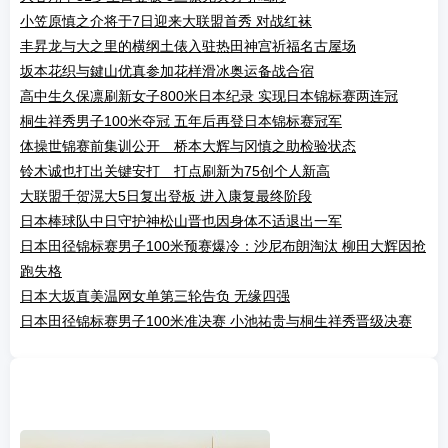
小笠原慎之介将于7日迎来大联盟首秀 对战红袜
丰昇龙与大之里的横纲土俵入驻热田神宫祈福名古屋场
坂本花织与鍵山优真参加花样滑冰奥运备战合宿
高中生久保凛刷新女子800米日本纪录 实现日本锦标赛两连冠
桐生祥秀男子100米夺冠 五年后再登日本锦标赛冠军
体操世锦赛前集训公开 桥本大辉与冈慎之助检验状态
铃木诚也打出关键安打 打点刷新为75创个人新高
大联盟千贺滉大5日复出登板 进入康复最终阶段
日本棒球队中日守护神松山晋也因身体不适退出一军
日本田径锦标赛男子100米预赛爆冷：沙尼布朗淘汰 柳田大辉因抢
跑失格
日本大坂直美温网女单第三轮告负 无缘四强
日本田径锦标赛男子100米准决赛 小池祐贵与桐生祥秀晋级决赛