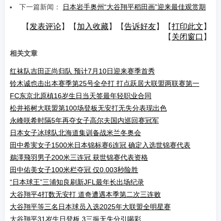
下一篇新闻：
日本岩手奥州“大谷翔平稻田画”迎来最佳观赏期
【
发表评论
】【
加入收藏
】【
告诉好友
】【
打印此文
】
【
关闭窗口
】
相关文章
红袜队吉田正尚归队 预计7月10日迎来赛季首秀
铃木诚也击出本赛季第25号全垒打 打点跃居大联盟两联赛第一
FC东京北原槙16岁生日当天签最年轻职业合同
松井裕树大联盟第100场登板无安打无失分表现出色
永峰咲希时隔5年再夺女子高尔夫国内巡回赛冠军
日本女子冰球队北海道集训备战米兰冬奥会
田中希実女子1500米日本锦标赛6连冠 确定入选世锦赛代表
鵜澤飛羽男子200米三连冠 获世锦赛代表资格
田中佑美女子100米栏夺冠 仅0.003秒险胜
“日本球王”三浦知良刷新JFL最年长出场纪录
大谷翔平4打数无安打 道奇遭遇本季第二次三连败
大谷翔平等三名日本球员入选2025年大联盟全明星赛
大谷翔平31岁生日登板 3三振无失分引喝彩