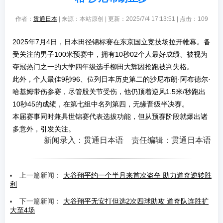
作者：
贯通日本
| 来源：本站原创 | 更新：2025/7/4 17:13:51 | 点击：
109
2025年7月4日，日本田径锦标赛在东京国立竞技场拉开帷幕。备
受关注的男子100米预赛中，拥有10秒02个人最好成绩、被视为
夺冠热门之一的大学四年级选手柳田大辉因抢跑被判失格。
此外，个人最佳9秒96、位列日本历史第二的沙尼布朗·阿布德尔·
哈基姆带伤参赛，尽管股关节受伤，他仍顶着逆风1.5米/秒跑出
10秒45的成绩，在第七组中名列第四，无缘晋级半决赛。
本届赛事同时兼具世锦赛代表选拔功能，但从预赛阶段就爆出诸
多意外，引发关注。
新闻录入：贯通日本语 责任编辑：贯通日本语
上一篇新闻：
大谷翔平约一个半月来首次盗垒 助力道奇逆转胜
利
下一篇新闻：
大谷翔平无安打但选2次四球助攻 道奇队连胜扩
大至4场