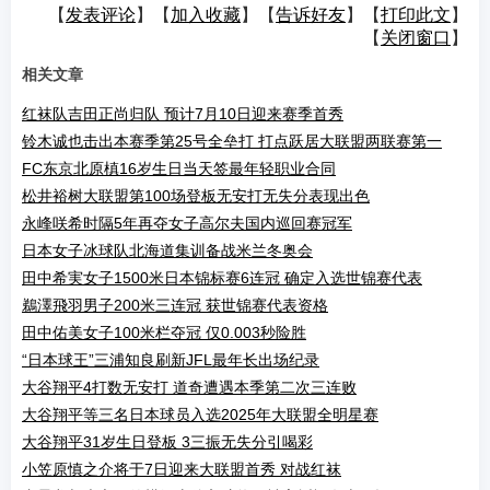
【
发表评论
】【
加入收藏
】【
告诉好友
】【
打印此文
】
【
关闭窗口
】
相关文章
红袜队吉田正尚归队 预计7月10日迎来赛季首秀
铃木诚也击出本赛季第25号全垒打 打点跃居大联盟两联赛第一
FC东京北原槙16岁生日当天签最年轻职业合同
松井裕树大联盟第100场登板无安打无失分表现出色
永峰咲希时隔5年再夺女子高尔夫国内巡回赛冠军
日本女子冰球队北海道集训备战米兰冬奥会
田中希実女子1500米日本锦标赛6连冠 确定入选世锦赛代表
鵜澤飛羽男子200米三连冠 获世锦赛代表资格
田中佑美女子100米栏夺冠 仅0.003秒险胜
“日本球王”三浦知良刷新JFL最年长出场纪录
大谷翔平4打数无安打 道奇遭遇本季第二次三连败
大谷翔平等三名日本球员入选2025年大联盟全明星赛
大谷翔平31岁生日登板 3三振无失分引喝彩
小笠原慎之介将于7日迎来大联盟首秀 对战红袜