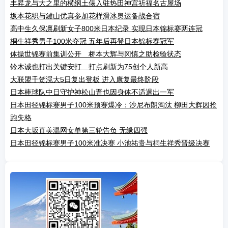
丰昇龙与大之里的横纲土俵入驻热田神宫祈福名古屋场
坂本花织与鍵山优真参加花样滑冰奥运备战合宿
高中生久保凛刷新女子800米日本纪录 实现日本锦标赛两连冠
桐生祥秀男子100米夺冠 五年后再登日本锦标赛冠军
体操世锦赛前集训公开 桥本大辉与冈慎之助检验状态
铃木诚也打出关键安打 打点刷新为75创个人新高
大联盟千贺滉大5日复出登板 进入康复最终阶段
日本棒球队中日守护神松山晋也因身体不适退出一军
日本田径锦标赛男子100米预赛爆冷：沙尼布朗淘汰 柳田大辉因抢
跑失格
日本大坂直美温网女单第三轮告负 无缘四强
日本田径锦标赛男子100米准决赛 小池祐贵与桐生祥秀晋级决赛