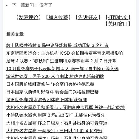
下一篇新闻： 没有了
【
发表评论
】【
加入收藏
】【
告诉好友
】【
打印此文
】
【
关闭窗口
】
相关文章
教士队松井裕树 9 局中途登场救援 成功压制 3 名打者
东京听障奥运会：主办机构 ICSD 会长期待赛事带来积极影响
足球 J 联赛：“春秋制” 过渡期特别赛事明年 2 月 7 日开幕
10 月世锦赛男子代表队新增 4 人 南一辉（自由操）等入选
游泳世锦赛：男子 200 米自由泳 村佐达也斩获铜牌
日本国脚前锋町野修斗 转会至门兴格拉德巴赫
日本国家队前锋町野修斗 转会至门兴格拉德巴赫
游泳世锦赛 跳水混合团体赛 日本斩获铜牌
大相扑名古屋赛千秋乐看点：琴胜峰冲击冠军 关键一战定乾坤
小熊队铃木诚也 时隔 3 场击出安打 未能转化为得分
大相扑名古屋赛 序之口级别：石川县出身的可貴夺冠
大相扑名古屋赛 十两级别：三田以 11 胜 4 负夺冠
大相扑名古屋赛 序之口级别：石川县出身的可貴夺冠