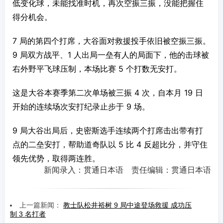
低变化球，未能找准时机，再次空振三振，没能把握住
得分机会。
7 局的第四个打席，大谷面对救援投手依旧被空振三振。
9 局双方战平、1 人出局一垒有人的局面下，他的击球被
右外野平飞球压制，本场比赛 5 个打数无安打。
这是大谷本赛季第二次单场被三振 4 次，自本月 19 日
开始的连续场次安打纪录止步于 9 场。
9 局大谷出局后，史密斯选手连续两个打席击出带有打
点的二垒安打，帮助道奇队以 5 比 4 反超比分，并守住
领先优势，取得两连胜。
新闻录入：贯通日本语 责任编辑：贯通日本语
上一篇新闻：
教士队松井裕树 9 局中途登场救援 成功压
制 3 名打者