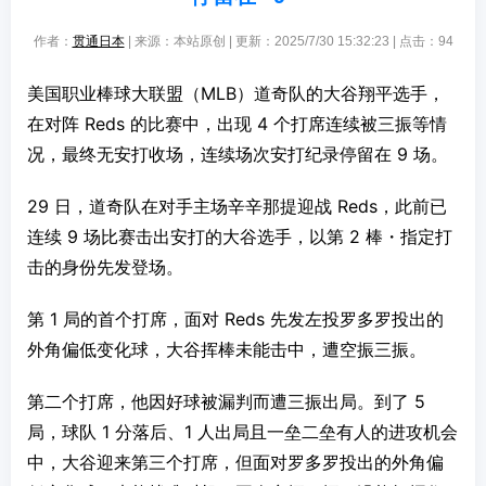
作者：
贯通日本
| 来源：本站原创 | 更新：2025/7/30 15:32:23 | 点击：
94
美国职业棒球大联盟（MLB）道奇队的大谷翔平选手，
在对阵 Reds 的比赛中，出现 4 个打席连续被三振等情
况，最终无安打收场，连续场次安打纪录停留在 9 场。
29 日，道奇队在对手主场辛辛那提迎战 Reds，此前已
连续 9 场比赛击出安打的大谷选手，以第 2 棒・指定打
击的身份先发登场。
第 1 局的首个打席，面对 Reds 先发左投罗多罗投出的
外角偏低变化球，大谷挥棒未能击中，遭空振三振。
第二个打席，他因好球被漏判而遭三振出局。到了 5
局，球队 1 分落后、1 人出局且一垒二垒有人的进攻机会
中，大谷迎来第三个打席，但面对罗多罗投出的外角偏