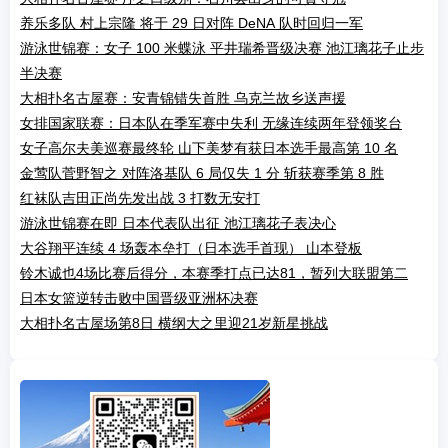
养乐多队 村上宗隆 将于 29 日对阵 DeNA 队时回归一军
游泳世锦赛：女子 100 米蝶泳 平井瑞希晋级决赛 池江璃花子止步
半决赛
大相扑名古屋赛：安青锦错失首胜 乌克兰故乡送声援
女排国家联赛：日本队在季军赛中失利 无缘连续两年登领奖台
女子高尔夫美巡赛最终轮 山下美梦有获日本选手最高第 10 名
金莺队菅野智之 对阵洛基队 6 局仅失 1 分 斩获赛季第 8 胜
红袜队吉田正尚先发出战 3 打数无安打
游泳世锦赛在即 日本代表队出征 池江璃花子表决心
大谷翔平连续 4 场轰本垒打（日本选手首现） 山本登板
铃木诚也4场比赛后得分，本赛季打点已达81，暂列大联盟第二
日本女篮逆转击败中国晋级亚洲杯决赛
大相扑名古屋场第8日 横纲大之里迎21岁新星挑战