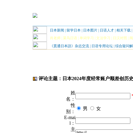
日本新闻
|
留学日本
|
日本图片
|
日语人才
|
相关下载
|
肖老师
|
菜鸟日语
|
单词学习
|
文法学习
|
日汉对照
|
阅
《貫通日本語》杂志交流
|
日语专用论坛
|
综合疑问解
评论主题：日本2024年度经常账户顺差创历史新
姓
名：
性
男
女
别：
E-mai
l：
主