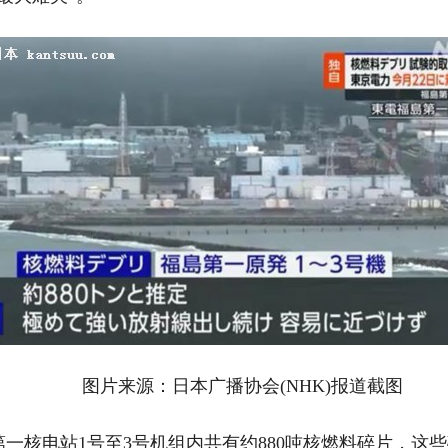
图片来源：日本广播协会(NHK)报道截图
核电站1号至3号机组内共有约880吨核燃料碎片，这