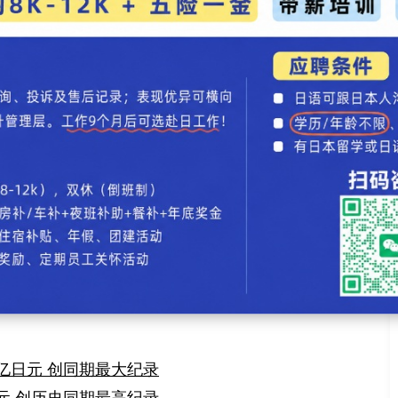
加目前是日本经济恢复的主要动力，今春以后日本的
。加之日本政府发布的2020年第四季GDP数据要好
预测也上调了对于日本经济增长的预期。
新闻录入：贯通日本语 责任编辑：贯通日本语
因疫情改变经营思路 将客房改成办公室出租
冠疫情趋缓 民间智库看涨日本经济
评论
】【
加入收藏
】【
告诉好友
】【
打印此文
】【
关闭窗口
】
万亿日元 创同期最大纪录