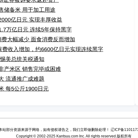
BI证券被诉要求返还资产
售储备米 用于加工用途
000亿日元 实现丰厚收益
.7万亿日元 连续5年保持黑字
消费大幅减少 面食消费反而增加
保费收入增加，约6600亿日元实现连续黑字
警惕美总统关税通知
非产米区 销售完毕或困难
大 流通推广成难题
 每5公斤1900日元