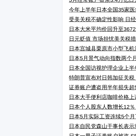
5月经常账户盈余3.4万亿
今年上半年日本全国35家医
受美关税不确定性影响 日经
日本大米平均价回升至367
日元贬值 市场担忧美关税
日本宫城县栗原市小型飞机
日本5月景气动向指数两个
日本全国访视护理企业上半年
特朗普宣布对日韩加征关税 
证券账户遭盗用半年损失超5
日本大手便利店咖啡价格上
日本个人股东人数增长12％
日本5月实际工资连续5个月
日本自民党森山干事长表示