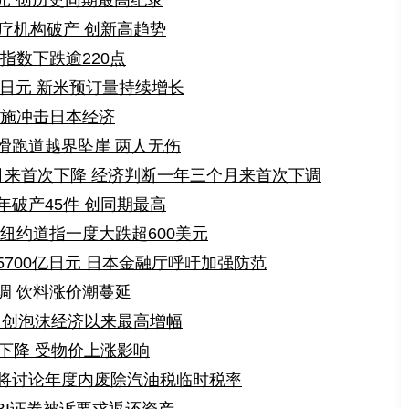
日元 创历史同期最高纪录
疗机构破产 创新高趋势
指数下跌逾220点
2日元 新米预订量持续增长
措施冲击日本经济
滑跑道越界坠崖 两人无伤
月来首次下降 经济判断一年三个月来首次下调
破产45件 创同期最高
纽约道指一度大跌超600美元
700亿日元 日本金融厅呼吁加强防范
调 饮料涨价潮蔓延
 创泡沫经济以来最高增幅
下降 受物价上涨影响
将讨论年度内废除汽油税临时税率