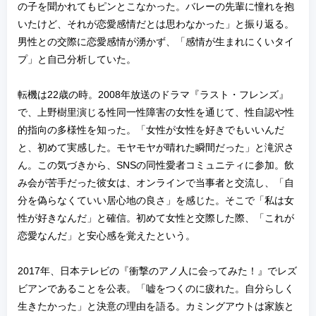
の子を聞かれてもピンとこなかった。バレーの先輩に憧れを抱
いたけど、それが恋愛感情だとは思わなかった」と振り返る。
男性との交際に恋愛感情が湧かず、「感情が生まれにくいタイ
プ」と自己分析していた。
転機は22歳の時。2008年放送のドラマ『ラスト・フレンズ』
で、上野樹里演じる性同一性障害の女性を通じて、性自認や性
的指向の多様性を知った。「女性が女性を好きでもいいんだ
と、初めて実感した。モヤモヤが晴れた瞬間だった」と滝沢さ
ん。この気づきから、SNSの同性愛者コミュニティに参加。飲
み会が苦手だった彼女は、オンラインで当事者と交流し、「自
分を偽らなくていい居心地の良さ」を感じた。そこで「私は女
性が好きなんだ」と確信。初めて女性と交際した際、「これが
恋愛なんだ」と安心感を覚えたという。
2017年、日本テレビの『衝撃のアノ人に会ってみた！』でレズ
ビアンであることを公表。「嘘をつくのに疲れた。自分らしく
生きたかった」と決意の理由を語る。カミングアウトは家族と