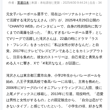
作者：
贯通日本
| 来源：本站原创 | 更新：2025/4/30 9:44:24 | 点击：
34
元女子バレーボール選手で、現在はパーソナルトレーナーとし
て活躍する滝沢ななえさん（37）が、2025年4月29日公開の
『CHANTO WEB』のインタビューで、自身の性的指向に気づ
くまでの葛藤を語った。「美しすぎるバレーボール選手」とし
てVリーグで活躍した滝沢さんは、22歳の時にドラマ『ラス
ト・フレンズ』をきっかけに「私は女性が好きなんだ」と自
覚。2017年にテレビでレズビアンであることをカミングアウト
し、注目を集めた。彼女のストーリーは、自己肯定と勇気を求
める人々に響き、Xで「#滝沢ななえ」が話題に。
滝沢さんは東京都三鷹市出身。小学2年生からバレーボールを
始め、八王子実践高校で春高バレーに出場し、主将を務めた。
2006年にVリーグのパイオニアレッドウィングスに入団、後に
上尾メディックスに移籍し、2013年に引退。現役時代、「恋愛
は男性と女性がするもの」との固定観念から、「自分は恋がで
きないタイプ」と感じていたという。「小学生の頃、好きな男