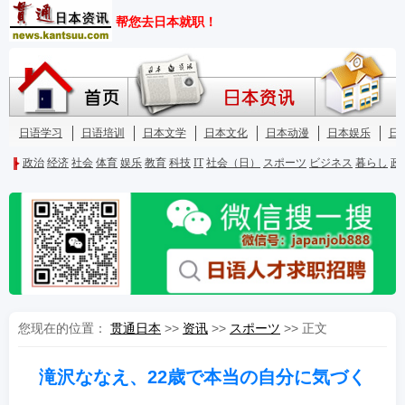
您现在的位置：
贯通日本
>>
资讯
>>
スポーツ
>> 正文
滝沢ななえ、22歳で本当の自分に気づく