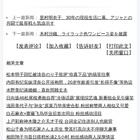
上一篇新闻：
里村明衣子、30年の現役生活に幕。アジャとの
共闘で延長戦も気迫示す
下一篇新闻：
木村沙織、ライラック色ワンピース姿を披露
【
发表评论
】【
加入收藏
】【
告诉好友
】【
打印此文
】
【
关闭窗口
】
相关文章
松本明子回忆被淡谷のり子批评“你真下品”的搞笑往事
内田有纪实妹澪奈公开浴袍照，20岁年龄差引发“长得不像”等热议
水野美纪谈婚姻：喜欢照顾丈夫
日向坂46松尾桜勇敢自荐“冷场话题”展现综艺魂 新番组会见引爆笑
浅田美代子与“孙女”原菜乃华亲密合影 粉丝称赞两人相似又可爱
白石麻衣×齋藤飞鸟毕业后首次同台 粉丝感动泪目
上戸彩称神木隆之介天才子役 台词全记住连别人也能背
松山千春为明石家さんま庆生 赞其打高尔夫不停聊天趣事
相田翔子与昔日搭档长谈2.5小时 粉丝感动两人深厚情谊