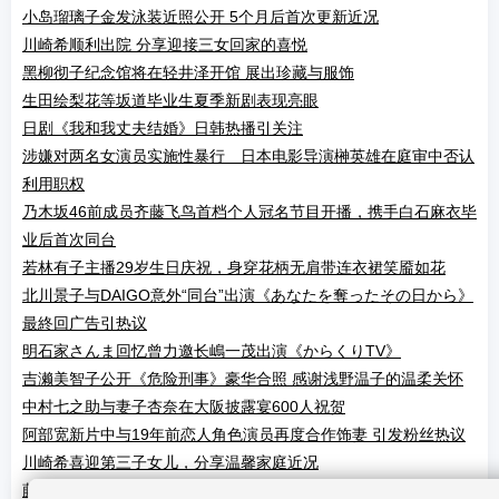
小岛瑠璃子金发泳装近照公开 5个月后首次更新近况
川崎希顺利出院 分享迎接三女回家的喜悦
黑柳彻子纪念馆将在轻井泽开馆 展出珍藏与服饰
生田绘梨花等坂道毕业生夏季新剧表现亮眼
日剧《我和我丈夫结婚》日韩热播引关注
涉嫌对两名女演员实施性暴行 日本电影导演榊英雄在庭审中否认
利用职权
乃木坂46前成员齐藤飞鸟首档个人冠名节目开播，携手白石麻衣毕
业后首次同台
若林有子主播29岁生日庆祝，身穿花柄无肩带连衣裙笑靥如花
北川景子与DAIGO意外“同台”出演《あなたを奪ったその日から》
最終回广告引热议
明石家さんま回忆曾力邀长嶋一茂出演《からくりTV》
吉濑美智子公开《危险刑事》豪华合照 感谢浅野温子的温柔关怀
中村七之助与妻子杏奈在大阪披露宴600人祝贺
阿部宽新片中与19年前恋人角色演员再度合作饰妻 引发粉丝热议
川崎希喜迎第三子女儿，分享温馨家庭近况
藤本美貴回忆24岁闪婚庄司智春 坦言为结婚做好最坏打算