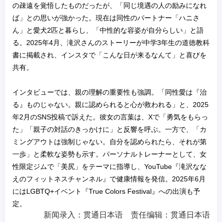
の疎遠を覚悟したものだったが、「同じ境遇の人の励みになれ
ば」との思いが強かった。現在は同性のパートナー「ハニさ
ん」と愛犬2匹と暮らし、「中性的な容姿が自分らしい」と語
る。2025年4月、滝沢さんのストーリーが中学3年生の道徳教科
書に掲載され、インスタで「こんな日が来るなんて」と喜びを
共有。
インタビューでは、親の理解の重要性も強調。「同性愛は『治
る』ものじゃない。親に認められると心が救われる」と、2025
年2月のSNS投稿で訴えた。彼女の言葉は、Xで「勇気をもらっ
た」「親子の対話のきっかけに」と反響を呼ぶ。一方で、「カ
ミングアウトは強制じゃない。自分を認められたら、それが第
一歩」と柔軟な姿勢も示す。パーソナルトレーナーとして、女
性限定ジムで「美尻」をテーマに指導し、YouTube『滝沢なな
えのフィットネスチャンネル』で健康情報を発信。2025年6月
にはLGBTQ+イベント『True Colors Festival』への出演も予
定。
新闻录入：贯通日本语 责任编辑：贯通日本语