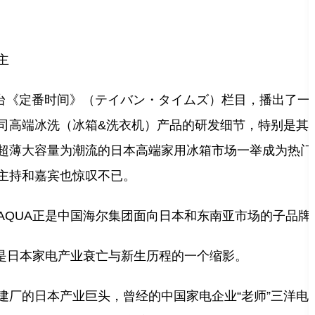
主
电视台《定番时间》（テイバン・タイムズ）栏目，播出了一
司高端冰洗（冰箱&洗衣机）产品的研发细节，特别是其容
超薄大容量为潮流的日本高端家用冰箱市场一举成为热门产
主持和嘉宾也惊叹不已。
AQUA正是中国海尔集团面向日本和东南亚市场的子品牌
也是日本家电产业衰亡与新生历程的一个缩影。
建厂的日本产业巨头，曾经的中国家电企业“老师”三洋电