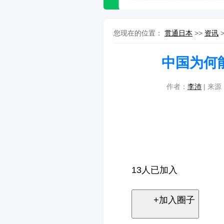
您现在的位置：
贯通日本
>>
资讯
中国为何
作者：
李沛
| 来源
13人已加入
+加入圈子