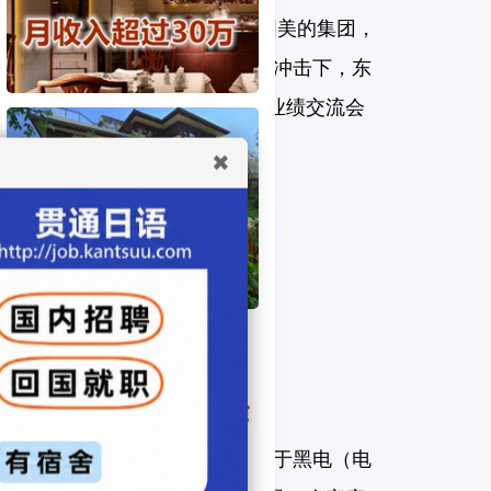
十多亿人民币的对价出售给了中国美的集团，
三季报数据，即便在新冠疫情的冲击下，东
场份额稳步扩大，美的集团方面在业绩交流会
✖
力量为您一一解读。
的营业收入，普遍有七八成来自于黑电（电