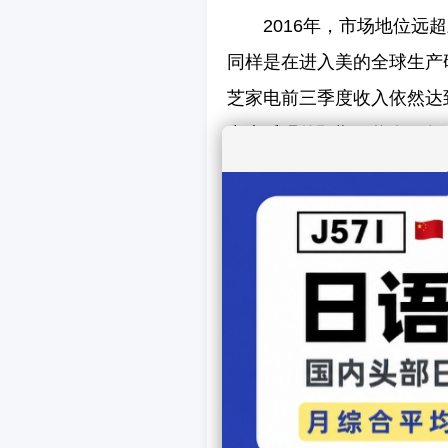
2016年，市场地位
同样是在进入美的全球生产
芝家电前三季度收入依然达到
中也乐观的预期，将在三年
日本家电产业经历了怎
02
日本家电产业衰亡记
家用电器，曾经是日本
在上世纪八十年代如日