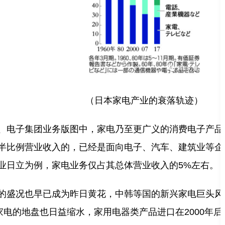
（日本家电产业的衰落轨迹）
、电子集团业务版图中，家电乃至更广义的消费电子产品
半比例营业收入的，已经是面向电子、汽车、建筑业等企
业日立为例，家电业务仅占其总体营业收入的5%左右。
的盛况也早已成为昨日黄花，中韩等国的新兴家电巨头风
”家电的地盘也日益缩水，家用电器类产品进口在2000年