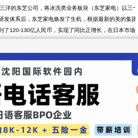
远超三洋的东芝公司，将冰洗类业务板块（东芝家电）以三
研发体系后，东芝家电焕发了生机，根据最新的美的集团
了120-130亿人民币，实现了同比正增长，在日本市
内使东芝回到所有家电品类日本市场前三的地位。
样的变迁？中国资本为何能够重振日本家电制造业？科工
制造的象征，日本高新技术产业竞争力的代表。
中天的阶段，松下、东芝、索尼等日本大型综合电机集团