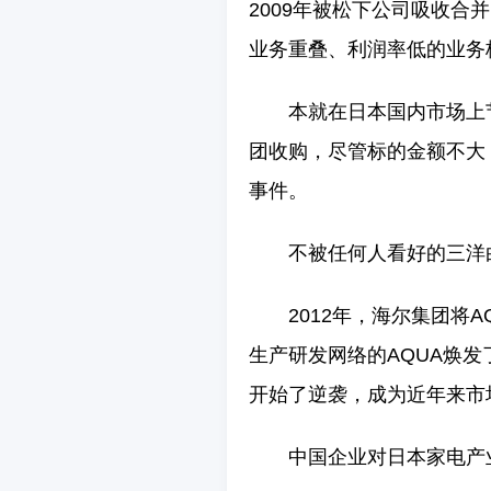
2009年被松下公司吸收
业务重叠、利润率低的业务
本就在日本国内市场上
团收购，尽管标的金额不大
事件。
不被任何人看好的三洋
2012年，海尔集团
生产研发网络的AQUA焕
开始了逆袭，成为近年来市
中国企业对日本家电产业