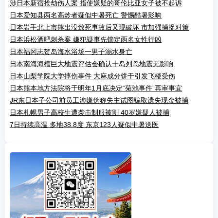
涉日本新宿抢劫伤人案 指使嫌疑的哥伦比亚女子被不起诉
日本爱知县两名高龄者疑似中暑死亡 警惕酷暑影响
日本岩手北上市熊出没致死事故后又现破坏 市加强捕捉对策
日本浜松酒吧刺杀案 嫌犯疑事先锁定两名女性行凶
日本福冈志贺岛海水浴场一男子溺水身亡
日本南海海槽巨大地震评估会确认十岛列岛地震无影响
日本山梨学院大学摔伤事件 大麻成分饼干引发飞楼受伤
日本熊本地方法院将于明年1月底决定“菊池事件”再审事宜
JR东日本子公司前员工涉嫌伪称失主试图骗取遗失现金被捕
日本札幌男子高校生遭袭击制服被割 40岁嫌疑人被捕
7日持续高温 多地38.8度 东京123人疑似中暑送医