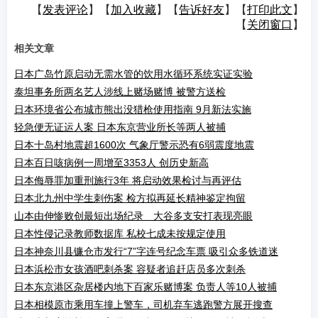
【
发表评论
】【
加入收藏
】【
告诉好友
】【
打印此文
】
【
关闭窗口
】
相关文章
日本广岛竹原启动无需水管的饮用水循环系统实证实验
泰坦事务所两名艺人涉线上赌场赌博 被警方送检
日本环境省公布城市熊出没猎枪使用指南 9月新法实施
轻急便无证运人案 日本东京营业所长等两人被捕
日本十岛村地震超1600次 气象厅警示恐有6弱震度地震
日本百日咳病例一周增至3353人 创历史新高
日本侮辱罪加重刑施行3年 将启动效果检讨与再评估
日本北九州中学生刺伤案 检方拟再延长精神鉴定拘留
山本由伸惨败创最短出场纪录 大谷多支安打表现亮眼
日本性侵记录教师数据库 私校七成未按规定使用
日本神奈川县镰仓市发行“7”字连号纪念车票 吸引众多铁道迷
日本浜松市女孩酒吧刺杀案 容疑者追赶店员多次刺杀
日本东京港区杂居楼内地下百家乐赌博案 负责人等10人被捕
日本相模原市乘用车撞上警车，司机弃车逃跑警方展开搜查