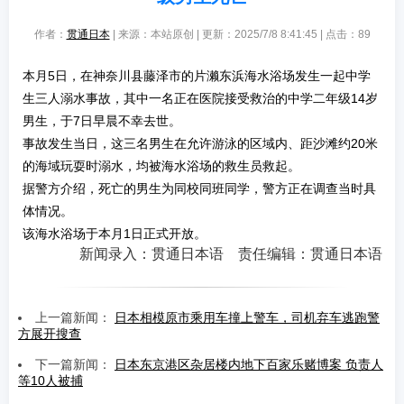
作者：
贯通日本
| 来源：本站原创 | 更新：2025/7/8 8:41:45 | 点击：
89
本月5日，在神奈川县藤泽市的片濑东浜海水浴场发生一起中学
生三人溺水事故，其中一名正在医院接受救治的中学二年级14岁
男生，于7日早晨不幸去世。
事故发生当日，这三名男生在允许游泳的区域内、距沙滩约20米
的海域玩耍时溺水，均被海水浴场的救生员救起。
据警方介绍，死亡的男生为同校同班同学，警方正在调查当时具
体情况。
该海水浴场于本月1日正式开放。
新闻录入：贯通日本语 责任编辑：贯通日本语
上一篇新闻：
日本相模原市乘用车撞上警车，司机弃车逃跑警
方展开搜查
下一篇新闻：
日本东京港区杂居楼内地下百家乐赌博案 负责人
等10人被捕