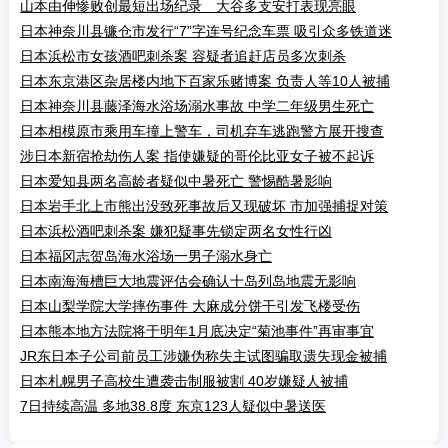
山本由伸惨败创最短出场纪录 大谷多支安打表现亮眼
日本神奈川县镰仓市发行“7”字连号纪念车票 吸引众多铁道迷
日本浜松市女孩酒吧刺杀案 容疑者追赶店员多次刺杀
日本东京港区杂居楼内地下百家乐赌博案 负责人等10人被捕
日本神奈川县藤泽海水浴场溺水事故 中学二年级男生死亡
日本相模原市乘用车撞上警车，司机弃车逃跑警方展开搜查
涉日本新宿抢劫伤人案 指使嫌疑的哥伦比亚女子被不起诉
日本爱知县两名高龄者疑似中暑死亡 警惕酷暑影响
日本岩手北上市熊出没致死事故后又现破坏 市加强捕捉对策
日本浜松酒吧刺杀案 嫌犯疑事先锁定两名女性行凶
日本福冈志贺岛海水浴场一男子溺水身亡
日本南海海槽巨大地震评估会确认十岛列岛地震无影响
日本山梨学院大学摔伤事件 大麻成分饼干引发飞楼受伤
日本熊本地方法院将于明年1月底决定“菊池事件”再审事宜
JR东日本子公司前员工涉嫌伪称失主试图骗取遗失现金被捕
日本札幌男子高校生遭袭击制服被割 40岁嫌疑人被捕
7日持续高温 多地38.8度 东京123人疑似中暑送医