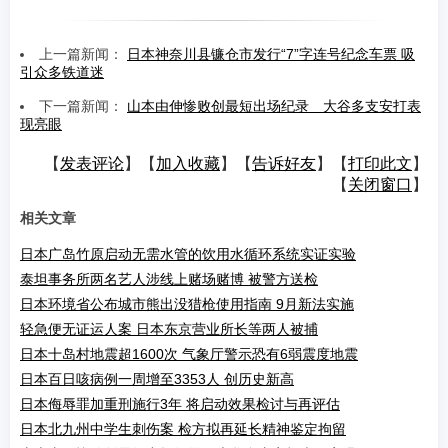
上一篇新闻：
日本神奈川县镰仓市发行“7”字连号纪念车票 吸
引众多铁道迷
下一篇新闻：
山本由伸惨败创最短出场纪录 大谷多支安打表
现亮眼
【
发表评论
】【
加入收藏
】【
告诉好友
】【
打印此文
】
【
关闭窗口
】
相关文章
日本广岛竹原启动无需水管的饮用水循环系统实证实验
泰坦事务所两名艺人涉线上赌场赌博 被警方送检
日本环境省公布城市熊出没猎枪使用指南 9月新法实施
轻急便无证运人案 日本东京营业所长等两人被捕
日本十岛村地震超1600次 气象厅警示恐有6弱震度地震
日本百日咳病例一周增至3353人 创历史新高
日本侮辱罪加重刑施行3年 将启动效果检讨与再评估
日本北九州中学生刺伤案 检方拟再延长精神鉴定拘留