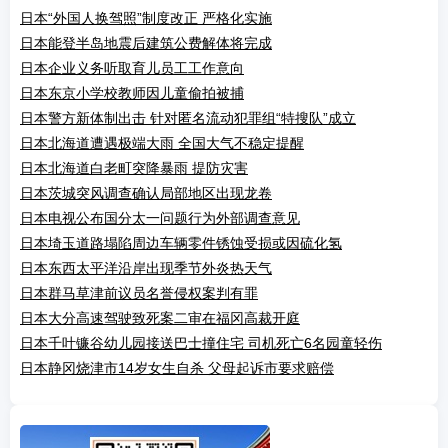
日本“外国人换驾照”制度改正 严格化实施
日本能登半岛地震后建筑公费解体将完成
日本企业义务听取育儿员工工作意向
日本东京小学校教师因儿童偷拍被捕
日本警方新体制出击 针对匿名流动犯罪组“特搜队”成立
日本北海道遭遇极端大雨 全国大气不稳定提醒
日本北海道白老町突降暴雨 提防灾害
日本茨城突风调查确认局部地区出现龙卷
日本电视公布国分太一问题行为外部调查意见
日本埼玉道路塌陷周边车辆零件锈蚀受损或因硫化氢
日本东西太平洋沿岸出现季节外炎热天气
日本群马草津前议员名誉侵权案判有罪
日本大分高速驾驶致死案二审在福冈高裁开庭
日本千叶镰谷幼儿园接送巴士撞住宅 司机死亡6名园童轻伤
日本静冈烧津市14岁女生自杀 父母起诉市要求赔偿