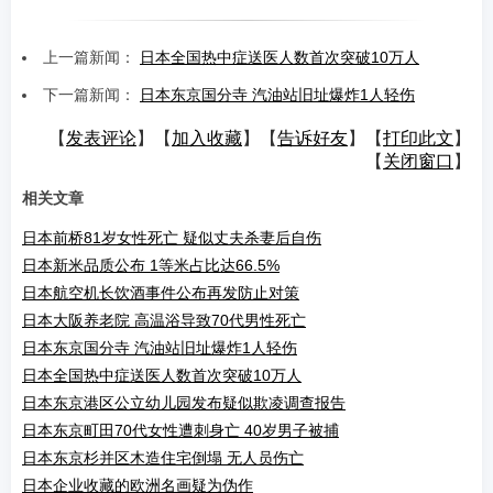
上一篇新闻：
日本全国热中症送医人数首次突破10万人
下一篇新闻：
日本东京国分寺 汽油站旧址爆炸1人轻伤
【
发表评论
】【
加入收藏
】【
告诉好友
】【
打印此文
】
【
关闭窗口
】
相关文章
日本前桥81岁女性死亡 疑似丈夫杀妻后自伤
日本新米品质公布 1等米占比达66.5%
日本航空机长饮酒事件公布再发防止对策
日本大阪养老院 高温浴导致70代男性死亡
日本东京国分寺 汽油站旧址爆炸1人轻伤
日本全国热中症送医人数首次突破10万人
日本东京港区公立幼儿园发布疑似欺凌调查报告
日本东京町田70代女性遭刺身亡 40岁男子被捕
日本东京杉并区木造住宅倒塌 无人员伤亡
日本企业收藏的欧洲名画疑为伪作