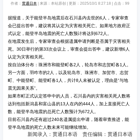
作者：
贯通日本
| 来源：本站原创 | 更新：2025/10/1 8:27:18 | 点击：
99
据报道，关于能登半岛地震后在石川县内去世的6人，专家审查
会已提出答申，建议将其认定为灾害相关死亡。如果地方政府正
式认定，能登半岛地震的死亡人数预计将达到672人。
在地震发生后，专家审查会根据遗属申请判断是否属于灾害相关
死。30日举行的第33次会议上，审查会提出答申，建议新增6人
认定为灾害相关死。
按自治体分布：珠洲市和能登町各2人，轮岛市和志贺町各1人。
另一方面，羽咋市的2人，以及轮岛市、珠洲市、加贺市、志贺
町、中能登町、能登町各1人，共计8人未被认定，理由是“与地
震无因果关系”。
如果市町正式认定答申中的人员，石川县内的灾害相关死人数将
达到包括新潟县和富山县的13人在内的444人，加上直接死亡人
数，能登半岛地震的总死亡人数预计为672人。
目前石川县内还有超过240名遗属提出申请，随着审查推进，能
登半岛地震的死亡人数未来可能继续增加。
新闻录入：贯通日本语 责任编辑：贯通日本语