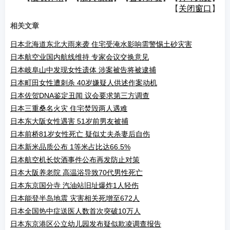
【
关闭窗口
】
相关文章
日本北海道东北大雨来袭 住宅受淹水影响需警惕土砂灾害
日本航空业国内航线维持 专家会议交换意见
日本岐阜山中发现女性遗体 涉案被告将被逮捕
日本町田女性遭刺杀 40岁嫌疑人供述作案动机
日本佐贺DNA鉴定丑闻 议会要求第三方调查
日本三重桑名火灾 住宅焚毁两人遇难
日本东大阪女性遇害 51岁前男友被捕
日本前桥81岁女性死亡 疑似丈夫杀妻后自伤
日本新米品质公布 1等米占比达66.5%
日本航空机长饮酒事件公布再发防止对策
日本大阪养老院 高温浴导致70代男性死亡
日本东京国分寺 汽油站旧址爆炸1人轻伤
日本能登半岛地震 灾害相关死增至672人
日本全国热中症送医人数首次突破10万人
日本东京港区公立幼儿园发布疑似欺凌调查报告