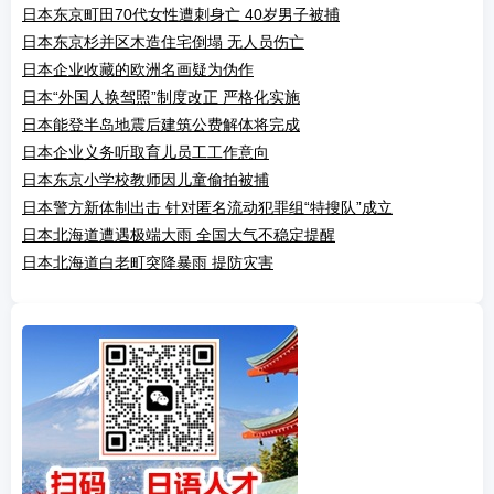
日本东京町田70代女性遭刺身亡 40岁男子被捕
日本东京杉并区木造住宅倒塌 无人员伤亡
日本企业收藏的欧洲名画疑为伪作
日本“外国人换驾照”制度改正 严格化实施
日本能登半岛地震后建筑公费解体将完成
日本企业义务听取育儿员工工作意向
日本东京小学校教师因儿童偷拍被捕
日本警方新体制出击 针对匿名流动犯罪组“特搜队”成立
日本北海道遭遇极端大雨 全国大气不稳定提醒
日本北海道白老町突降暴雨 提防灾害