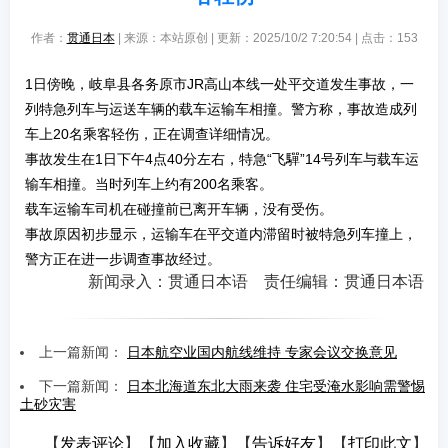
作者：
贯通日本
| 来源：本站原创 | 更新：2025/10/2 7:20:54 | 点击：
153
1日傍晚，岐阜县各务原市JR高山本线一处平交道发生事故，一
列特急列车与运送车辆的载车运输车相撞。警方称，事故造成列
车上20名乘客轻伤，正在调查详细情况。
事故发生在1日下午4点40分左右，特急“飞驒”14号列车与载车运
输车相撞。当时列车上约有200名乘客。
载车运输车司机在碰撞前已离开车辆，没有受伤。
事故原因初步显示，运输车在平交道内滞留时被特急列车撞上，
警方正在进一步调查事故经过。
新闻录入：贯通日本语 责任编辑：贯通日本语
上一篇新闻：
日本航空业国内航线维持 专家会议交换意见
下一篇新闻：
日本北海道东北大雨来袭 住宅受淹水影响需警惕
土砂灾害
【
发表评论
】【
加入收藏
】【
告诉好友
】【
打印此文
】