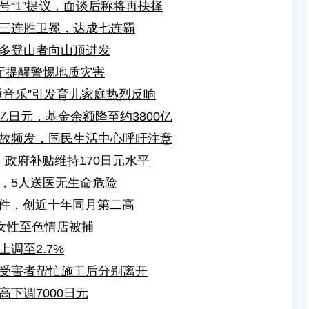
“1”提议，面谈后称将再抉择
三连胜卫冕，达成七连霸
多登山者向山顶进发
厅提醒警惕地质灾害
睡音乐”引发育儿家庭热烈反响
亿日元，基金余额降至约3800亿
故频发，国民生活中心呼吁注意
，政府补贴维持170日元水平
，5人送医无生命危险
万件，创近十年同月第二高
绍女性至色情店被捕
调至2.7%
受害者帮忙施工后分别离开
下调7000日元