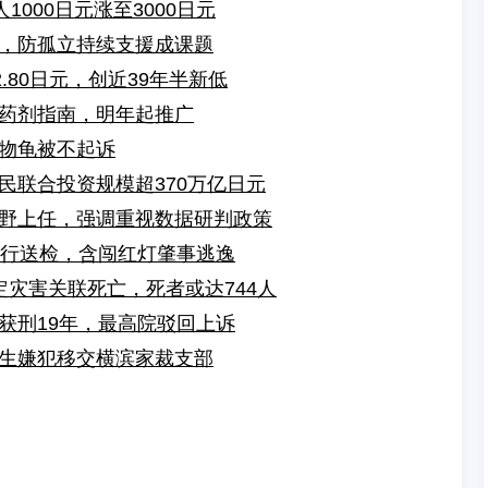
1000日元涨至3000日元
，防孤立持续支援成课题
.80日元，创近39年半新低
药剂指南，明年起推广
物龟被不起诉
民联合投资规模超370万亿日元
野上任，强调重视数据研判政策
骑行送检，含闯红灯肇事逃逸
定灾害关联死亡，死者或达744人
获刑19年，最高院驳回上诉
生嫌犯移交横滨家裁支部