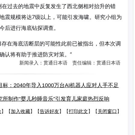
测在过去的地震中反复发生了西北侧相对抬升的错
地震规模将达7级以上，可能引发海啸。研究小组为
今后进行海底钻探调查。
滩存在海底活断层的可能性此前已被指出，但本次调
确认将有助于推进防灾对策。”
新闻录入：贯通日本语 责任编辑：贯通日本语
标：2040年导入1000万台AI机器人应对人手不足
究所制作“婴儿秒睡音乐”引发育儿家庭热烈反响
论
】【
加入收藏
】【
告诉好友
】【
打印此文
】【
关闭窗口
】