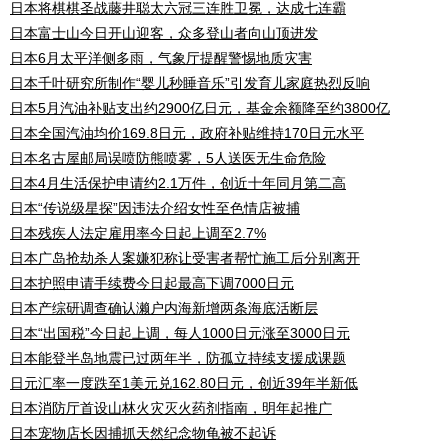
日本将棋棋圣战藤井聪太六冠三连胜卫冕，达成七连霸
日本富士山今日开山迎客，众多登山者向山顶进发
日本6月太平洋侧多雨，气象厅提醒警惕地质灾害
日本千叶研究所制作“婴儿秒睡音乐”引发育儿家庭热烈反响
日本5月汽油补贴支出约2900亿日元，基金余额降至约3800亿
日本全国汽油均价169.8日元，政府补贴维持170日元水平
日本名古屋邮局误喷防熊喷雾，5人送医无生命危险
日本4月生活保护申请约2.1万件，创近十年同月第二高
日本“传说级星探”因违法介绍女性至色情店被捕
日本残疾人法定雇用率今日起上调至2.7%
日本广岛抢劫杀人案嫌犯称让受害者帮忙施工后分别离开
日本护照申请手续费今日起最高下调7000日元
日本产综研调查确认濑户内海新增两条海底活断层
日本“出国税”今日起上调，每人1000日元涨至3000日元
日本能登半岛地震已过两年半，防孤立持续支援成课题
日元汇率一度跌至1美元兑162.80日元，创近39年半新低
日本消防厅首设山林火灾灭火药剂指南，明年起推广
日本宠物店长因捕抓天然纪念物龟被不起诉