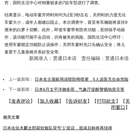
穷，国民生活中心对销量较多的7款车型进行了调查。
结果显示，电动车窗开闭时间均为2至3秒左右，关闭时的力度无论
车窗大小，成年人都难以阻止。本次调查中，甚至有车辆能将直径9
厘米的白萝卜切断。此外，即使车窗带有防夹功能，若持续手动操
作，该功能可能不会启动，仍有被夹的风险。国民生活中心呼吁：
使用车窗锁定功能防止误操作；关闭车窗时先口头确认安全；将儿
童置于儿童座椅并系好安全带。
新闻录入：贯通日本语 责任编辑：贯通日本语
上一篇新闻：
日本名古屋邮局误喷防熊喷雾，5人送医无生命危险
下一篇新闻：
日本6月太平洋侧多雨，气象厅提醒警惕地质灾害
【
发表评论
】【
加入收藏
】【
告诉好友
】【
打印此文
】【
关
闭窗口
】
相关文章
日本佐佐木麟太郎获软银队背号“1”提议，面谈后称将再抉择