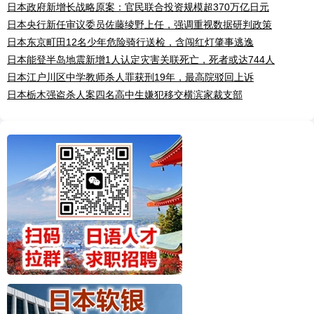
日本政府新增长战略原案：官民联合投资规模超370万亿日元
日本央行新任审议委员佐藤绫野上任，强调重视数据研判政策
日本东京町田12名少年危险骑行送检，含闯红灯肇事逃逸
日本能登半岛地震新增1人认定灾害关联死亡，死者或达744人
日本江户川区中学教师杀人罪获刑19年，最高院驳回上诉
日本栃木强盗杀人案四名高中生嫌犯移交横滨家裁支部
✖