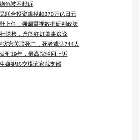
物龟被不起诉
民联合投资规模超370万亿日元
野上任，强调重视数据研判政策
骑行送检，含闯红灯肇事逃逸
定灾害关联死亡，死者或达744人
获刑19年，最高院驳回上诉
生嫌犯移交横滨家裁支部