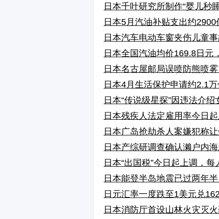
日本千叶研究所制作“婴儿秒
日本5月汽油补贴支出约2900
日本汽车电动车窗夹伤儿童事
日本全国汽油均价169.8日元
日本名古屋邮局误喷防熊喷雾
日本4月生活保护申请约2.1
日本“传说级星探”因违法介
日本残疾人法定雇用率今日起上
日本广岛抢劫杀人案嫌犯称让
日本产综研调查确认濑户内海
日本“出国税”今日起上调，每人
日本能登半岛地震已过两年半
日元汇率一度跌至1美元兑162
日本消防厅首设山林火灾灭火