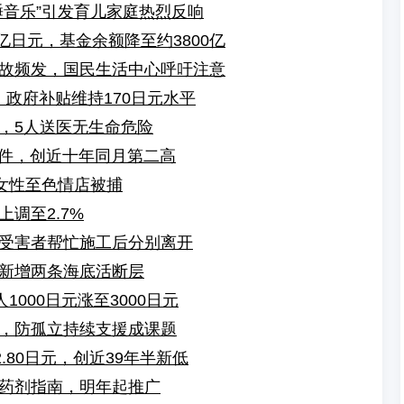
睡音乐”引发育儿家庭热烈反响
亿日元，基金余额降至约3800亿
故频发，国民生活中心呼吁注意
，政府补贴维持170日元水平
，5人送医无生命危险
万件，创近十年同月第二高
绍女性至色情店被捕
调至2.7%
受害者帮忙施工后分别离开
新增两条海底活断层
1000日元涨至3000日元
，防孤立持续支援成课题
.80日元，创近39年半新低
药剂指南，明年起推广