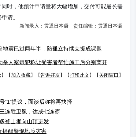
”同时，他预计申请量将大幅增加，交付可能最长需
裕申请。
新闻录入：贯通日本语 责任编辑：贯通日本语
岛地震已过两年半，防孤立持续支援成课题
劫杀人案嫌犯称让受害者帮忙施工后分别离开
论
】【
加入收藏
】【
告诉好友
】【
打印此文
】【
关闭窗口
】
“1”提议，面谈后称将再抉择
三连胜卫冕，达成七连霸
多登山者向山顶进发
厅提醒警惕地质灾害