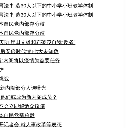
育法 打造30人以下的中小学小班教学体制
育法 打造30人以下的中小学小班教学体制
本自民党内部存分歧
本自民党内部存分歧
功 岸田文雄和石破茂自我“反省”
“后安倍时代”的七大未知数
青”内阁将以疫情为首要任务
炉
挑战
 新内阁部分人选曝光
 他们或成为新内阁成员？
不会立即解散众议院
本自民党新总裁
开记者会 就人事改革等表态