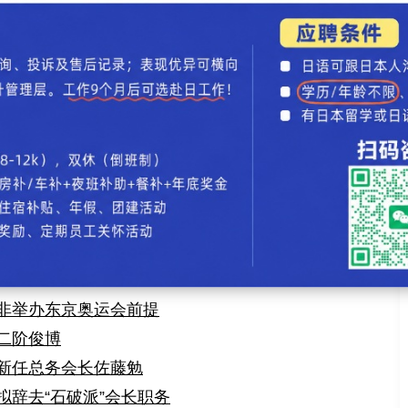
会用行动回应那些志同道合支持我的人。”随后，石破
总裁一职发起挑战。
新闻录入：贯通日本语 责任编辑：贯通日本语
成为日本第二首都？
相安倍辞职后 自曝参拜靖国神社
评论
】【
加入收藏
】【
告诉好友
】【
打印此文
】【
关闭窗口
】
非举办东京奥运会前提
二阶俊博
新任总务会长佐藤勉
辞去“石破派”会长职务