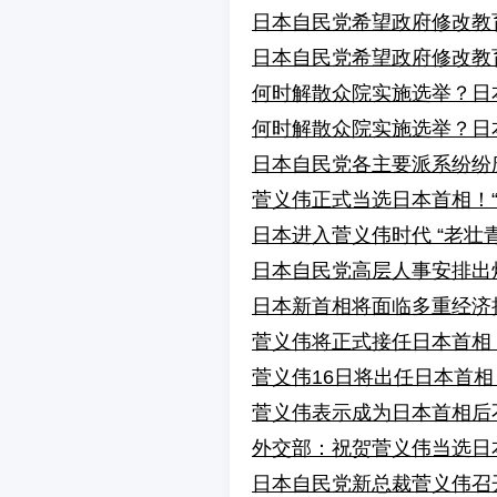
日本自民党希望政府修改教
日本自民党希望政府修改教
何时解散众院实施选举？日
何时解散众院实施选举？日
日本自民党各主要派系纷纷庆
菅义伟正式当选日本首相！
日本进入菅义伟时代 “老壮
日本自民党高层人事安排出
日本新首相将面临多重经济
菅义伟将正式接任日本首相
菅义伟16日将出任日本首相
菅义伟表示成为日本首相后
外交部：祝贺菅义伟当选日
日本自民党新总裁菅义伟召