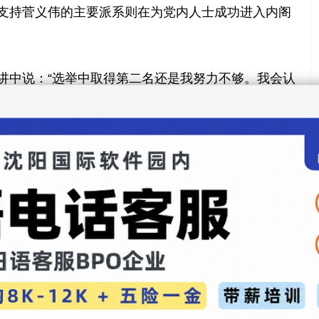
支持菅义伟的主要派系则在为党内人士成功进入内阁
讲中说：“选举中取得第二名还是我努力不够。我会认
安倍执政期间，曾多年担任外务大臣和政务调查会长等
阁的菅义伟政权中担任任何职位。虽然他在国会议员
了距离，但是在各都道府县的141票中，岸田文雄仅
还无法将影响力渗透到地方党员中。而关于这一点，早
足，是否可以克服困难遭到质疑。甚至还有人说，岸
。
后安倍时代”最佳人选的石破茂则在此前的总裁选举中
内举行的一个活动中表示：“我会虚心坦诚地反省自己