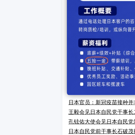
的不足之处。而且，我肯定
茂表示明年会再次向自民党
上一篇新闻：
大阪有望
下一篇新闻：
日本前首
【
发表
相关文章
日本官员：新冠疫苗接种并
王毅会见日本自民党干事长
孔铉佑大使会见日本自民党
日本自民党前干事长石破茂拟