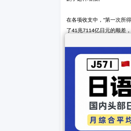
在各项收支中，"第一次所
了41兆7114亿日元的顺
素。
另一方面，"贸易收支"出现
手机和药品等进口增加，导
此外，2025年3月的经常
下了3月以来的最大顺差，