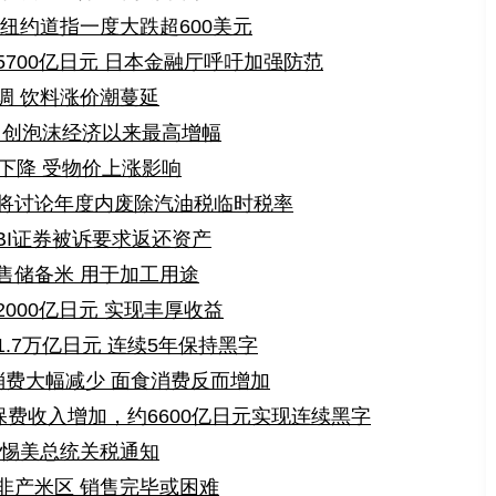
纽约道指一度大跌超600美元
700亿日元 日本金融厅呼吁加强防范
调 饮料涨价潮蔓延
 创泡沫经济以来最高增幅
下降 受物价上涨影响
将讨论年度内废除汽油税临时税率
BI证券被诉要求返还资产
售储备米 用于加工用途
000亿日元 实现丰厚收益
.7万亿日元 连续5年保持黑字
消费大幅减少 面食消费反而增加
保费收入增加，约6600亿日元实现连续黑字
警惕美总统关税通知
非产米区 销售完毕或困难