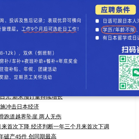
呼吁美方彻底撤销汽车关税
外食链通过“临时工”模式应对人手不足，拓展灵活用工
评论
】【
加入收藏
】【
告诉好友
】【
打印此文
】【
关闭窗口
】
万亿日元 创同期最大纪录
日元 创历史同期最高纪录
疗机构破产 创新高趋势
指数下跌逾220点
2日元 新米预订量持续增长
措施冲击日本经济
滑跑道越界坠崖 两人无伤
月来首次下降 经济判断一年三个月来首次下调
破产45件 创同期最高