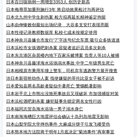
日本百日咳病例一周增至3353人 创历史新高
日本侮辱罪加重刑施行3年 将启动效果检讨与再评估
日本北九州中学生刺伤案 检方拟再延长精神鉴定拘留
山本由伸惨败创最短出场纪录 大谷多支安打表现亮眼
日本性侵记录教师数据库 私校七成未按规定使用
日本神奈川县镰仓市发行“7”字连号纪念车票 吸引众多铁道迷
日本浜松市女孩酒吧刺杀案 容疑者追赶店员多次刺杀
日本东京港区杂居楼内地下百家乐赌博案 负责人等10人被捕
日本神奈川县藤泽海水浴场溺水事故 中学二年级男生死亡
日本相模原市乘用车撞上警车，司机弃车逃跑警方展开搜查
涉日本新宿抢劫伤人案 指使嫌疑的哥伦比亚女子被不起诉
日本爱知县两名高龄者疑似中暑死亡 警惕酷暑影响
日本岩手北上市熊出没致死事故后又现破坏 市加强捕捉对策
日本浜松酒吧刺杀案 嫌犯疑事先锁定两名女性行凶
日本福冈志贺岛海水浴场一男子溺水身亡
日本南海海槽巨大地震评估会确认十岛列岛地震无影响
日本山梨学院大学摔伤事件 大麻成分饼干引发飞楼受伤
日本熊本地方法院将于明年1月底决定“菊池事件”再审事宜