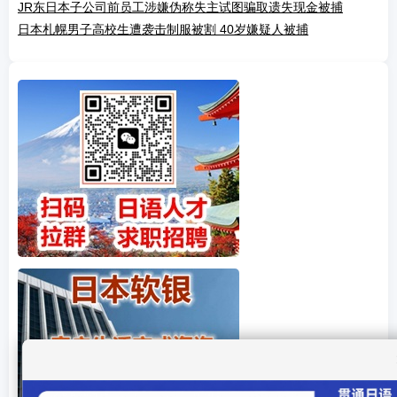
JR东日本子公司前员工涉嫌伪称失主试图骗取遗失现金被捕
日本札幌男子高校生遭袭击制服被割 40岁嫌疑人被捕