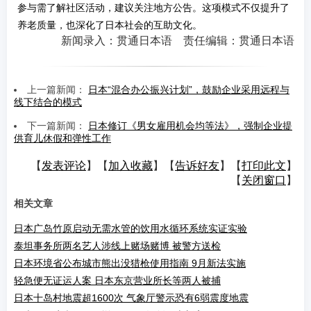
参与需了解社区活动，建议关注地方公告。这项模式不仅提升了
养老质量，也深化了日本社会的互助文化。
新闻录入：贯通日本语 责任编辑：贯通日本语
上一篇新闻：
日本“混合办公振兴计划”，鼓励企业采用远程与
线下结合的模式
下一篇新闻：
日本修订《男女雇用机会均等法》，强制企业提
供育儿休假和弹性工作
【
发表评论
】【
加入收藏
】【
告诉好友
】【
打印此文
】
【
关闭窗口
】
相关文章
日本广岛竹原启动无需水管的饮用水循环系统实证实验
泰坦事务所两名艺人涉线上赌场赌博 被警方送检
日本环境省公布城市熊出没猎枪使用指南 9月新法实施
轻急便无证运人案 日本东京营业所长等两人被捕
日本十岛村地震超1600次 气象厅警示恐有6弱震度地震