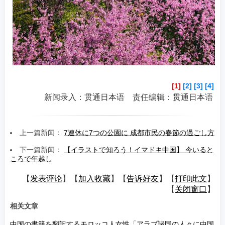
[1]
[2]
[3]
[4]
下
新闻录入：贯通日本语 责任编辑：贯通日本语
上一篇新闻：
7連休に7つの公園に 成都市民の春節の過ごし方
下一篇新闻：
【イラストで知ろう！イマドキ中国】 今いると
ころで年越し
【
发表评论
】【
加入收藏
】【
告诉好友
】【
打印此文
】
【
关闭窗口
】
相关文章
中国の書籍を翻訳するモロッコ人女性「アラブ諸国の人々に中国