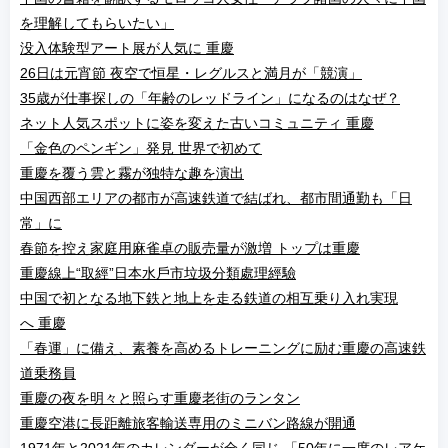
を理解してもらいたい」
没入体験型アート展が人気に 重慶
26日は元宵節 夜空で恒星・レグルスと満月が「競演」
35歳が仕事探しの「年齢のレッドライン」になるのはなぜ？
ネット人気スポットに姿を変えた古いコミュニティ 重慶
「金色のペンギン」発見 世界で初めて
重慶を覆う雲と霧が独特な趣を演出
中国西部エリアの都市が高速鉄道で結ばれ、都市間通勤も「日
常」に
春節を控え家庭用麻雀卓の販売量が激増 トップは重慶
重慶線上“取經”日本水戶市垃圾分類處理經驗
中国で初となる地下鉄と地上を走る鉄道の相互乗り入れ実現
へ 重慶
「春運」に備え、素養を高めるトレーニングに励む重慶の高速鉄
道乗務員
重慶の夜を明々と照らす重慶老街のランタン
重慶空港に長距離旅客輸送専用のミニバン路線が開通