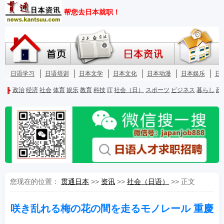
您现在的位置：
贯通日本
>>
资讯
>>
社会（日语）
>> 正文
咲き乱れる梅の花の間を走るモノレール 重慶