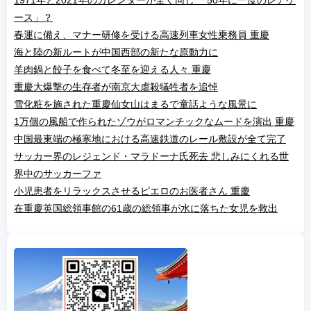
1971年と2021年のカレンダーが全く同じ 「50年に一度のレアケ
ース」？
春運に備え、マナー研修を受ける高速列車女性乗務員 重慶
海と陸の新ルートが中国西部の新たな原動力に
羊肉鍋と餃子を食べて冬至を迎える人々 重慶
重慶大爆撃の生存者が南京大虐殺犠牲者を追悼
雪化粧を施された重慶仙女山はまるで童話ような風景に
1万個の風船で作られたゾウがロマンチックなムードを演出 重慶
中国最東端の極寒地における高速鉄道のレール敷設が全て完了
サッカー界のレジェンド・マラドーナ氏死去 悲しみにくれる世
界中のサッカーファ
小児患者をリラックスさせるピエロのお医者さん 重慶
在重慶英国総領事館の61歳の総領事が水に落ちた女児を救出