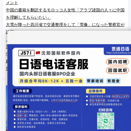
メント
中国の書籍を翻訳するモロッコ人女性「アラブ諸国の人々に中国
を理解してもらいたい」
大雪が降った四川省で交通整理をして「雪像」になった警察官が
話題に
「中国のオンライン文学ブーム」、世界中で引き続き加熱中
英国大使の不適切な文章に外交部が厳正な申し入れ
中国米国商会「在中国米企業にとって中国は一番目の投資先」
好調なスタートの中国対外貿易 勢いはどれくらい続くか？
男女間賃金格差が縮小 それでも女性は男性より12％低い