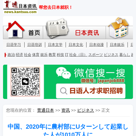
您现在的位置：
贯通日本
>>
资讯
>>
ビジネス
>> 正文
中国、2020年に農村部にUターンして起業し
た人が1010万人に