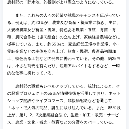
農村部の「貯水池」的役割がより際立つようになっている。
また、これらの人々の起業や就職のチャンスも広がってい
る。例えば、約20％が、農業及び畜産・養殖業に就き、主に、
大規模農業及び畜産・養殖、特色ある農業・養殖、育苗・育
種、農民合作社（協同組合）の立ち上げ、家族経営農場などに
従事している。また、約55％は、家族経営工場や作業場、小・
零細企業などの主体を立ち上げ、飲食・民宿、農産品初期加
工、特色ある工芸などの発展に携わっている。その他、約25％
は、小さな商売を営んだり、短期アルバイトをするなど、一時
的な仕事に携わっている。
農村部の職種もレベルアップしている。統計によると、そ
の起業プロジェクトの55％が情報技術を活用しており、ネット
ショップ開設やライブコマース、非接触配送などを通じて、
「ネットで人気の商品」誕生に取り組んでいる。また、85％以
上が、第1、2、3次産業融合型で、生産・加工・販売・サービ
ス、農業・文化・観光・教育などの分野をカバーしている。