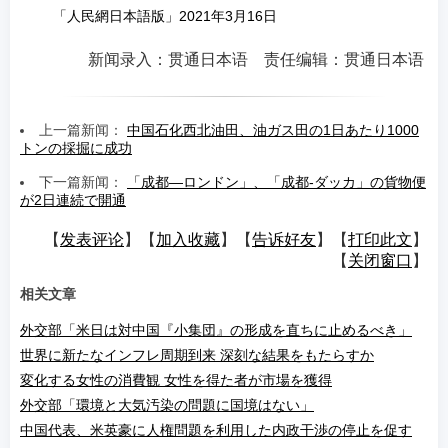
「人民網日本語版」2021年3月16日
新闻录入：贯通日本语 责任编辑：贯通日本语
上一篇新闻：
中国石化西北油田、油ガス田の1日あたり1000
トンの採掘に成功
下一篇新闻：
「成都—ロンドン」、「成都-ダッカ」の貨物便
が2日連続で開通
【
发表评论
】【
加入收藏
】【
告诉好友
】【
打印此文
】
【
关闭窗口
】
相关文章
外交部「米日は対中国『小集団』の形成を直ちに止めるべき」
世界に新たなインフレ周期到来 深刻な結果をもたらすか
変化する女性の消費観 女性を得た者が市場を獲得
外交部「環境と大気汚染の問題に国境はない」
中国代表、米英豪に人権問題を利用した内政干渉の停止を促す