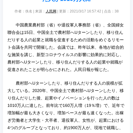
作者：佚名 | 来源：
人民网
| 更新：2021/3/17 16:57:42 | 点击：
38
中国農業農村部（省）や退役軍人事務部（省）、全国婦女
聯合会は15日、中国全土で農村部へUターンしたり、移り住ん
だりする人の起業と就職を促進するための活動をめぐるリモー
ト会議を共同で開催した。会議では、昨年以来、各地が総合的
な施策を講じ、新型コロナウイルスの影響に効果的に対応し、
農村部へUターンしたり、移り住んだりする人の起業や就職が
促進されたことが明らかにされた。人民日報が報じた。
農村部へUターンしたり、移り住んだりする人の規模が拡
大している。2020年、中国全土で農村部へUターンしたり、移
り住んだりした後、起業やイノベーションを行った人の数は
1010万人に達した。前年比で160万人増（19％増）で、近年で
増加幅が最も大きくなり、増加ペースが最も速くなった。出稼
ぎ労働者と大学生・大卒者、退役軍人、女性が、起業における
4つのグループとなっており、約1900万人が、現地で就職し、