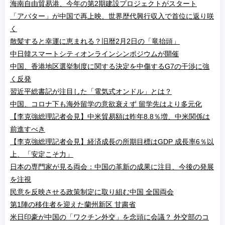
海南自由貿易港、今年の第2期建設プロジェクトがスタート
「アバター」が中国で再上映、世界歴代興行収入で首位に返り咲
く
散髪すると幸運に恵まれる？旧暦2月2日の「竜抬頭」
中日韓スマートシティオンラインシンポジウムが開催
中国、香港地区選挙制度に関する決定を中傷するG7の干渉に強
く反発
習近平総書記が注目した「電気式オンドル」とは？
中国、コロナ下も海外留学の意欲衰えず 留学先はより多元化
【李克強総理記者会見】中米貿易額は昨年8.8％増、中米関係は
前進すべき
【李克強総理記者会見】経済成長の所期目標はGDP 成長率6％以
上、「安定こそ力」
日本の専門家が見る両会：中国の革新の成果に注目、今後の発展
を注視
民意を反映させる政策制定に取り組む中国 全国両会
第1陣の移住者を迎えた蘭州新区 甘粛省
米日印豪が中国の「ワクチン外交」を念頭に会議？ 外交部のコ