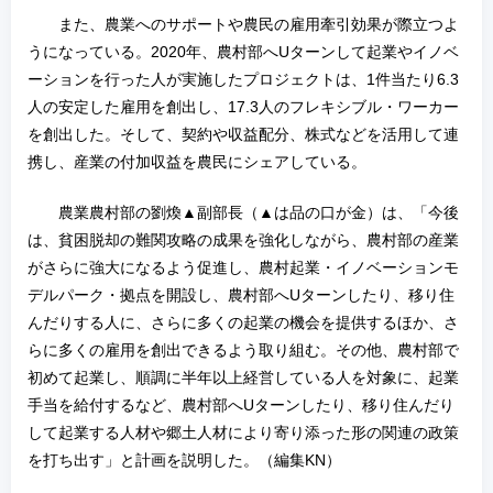
また、農業へのサポートや農民の雇用牽引効果が際立つよ
うになっている。2020年、農村部へUターンして起業やイノベ
ーションを行った人が実施したプロジェクトは、1件当たり6.3
人の安定した雇用を創出し、17.3人のフレキシブル・ワーカー
を創出した。そして、契約や収益配分、株式などを活用して連
携し、産業の付加収益を農民にシェアしている。
農業農村部の劉煥▲副部長（▲は品の口が金）は、「今後
は、貧困脱却の難関攻略の成果を強化しながら、農村部の産業
がさらに強大になるよう促進し、農村起業・イノベーションモ
デルパーク・拠点を開設し、農村部へUターンしたり、移り住
んだりする人に、さらに多くの起業の機会を提供するほか、さ
らに多くの雇用を創出できるよう取り組む。その他、農村部で
初めて起業し、順調に半年以上経営している人を対象に、起業
手当を給付するなど、農村部へUターンしたり、移り住んだり
して起業する人材や郷土人材により寄り添った形の関連の政策
を打ち出す」と計画を説明した。（編集KN）