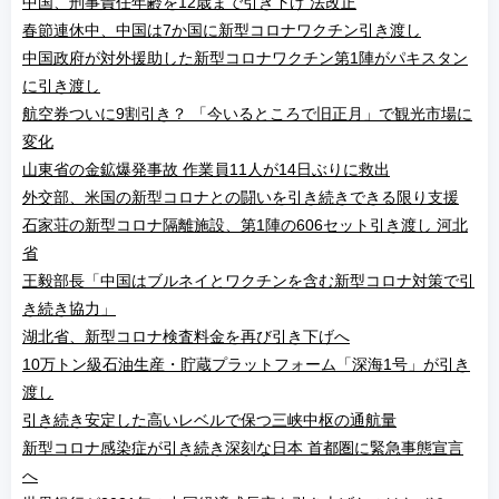
中国、刑事責任年齢を12歳まで引き下げ 法改正
春節連休中、中国は7か国に新型コロナワクチン引き渡し
中国政府が対外援助した新型コロナワクチン第1陣がパキスタン
に引き渡し
航空券ついに9割引き？ 「今いるところで旧正月」で観光市場に
変化
山東省の金鉱爆発事故 作業員11人が14日ぶりに救出
外交部、米国の新型コロナとの闘いを引き続きできる限り支援
石家荘の新型コロナ隔離施設、第1陣の606セット引き渡し 河北
省
王毅部長「中国はブルネイとワクチンを含む新型コロナ対策で引
き続き協力」
湖北省、新型コロナ検査料金を再び引き下げへ
10万トン級石油生産・貯蔵プラットフォーム「深海1号」が引き
渡し
引き続き安定した高いレベルで保つ三峡中枢の通航量
新型コロナ感染症が引き続き深刻な日本 首都圏に緊急事態宣言
へ