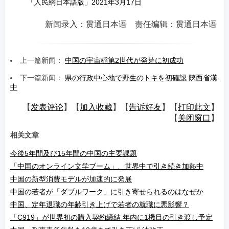
「人民網日本語版」2021年3月17日
新闻录入：贯通日本语 责任编辑：贯通日本语
上一篇新闻：
中国の宇宙稲第2世代が発芽に初成功
下一篇新闻：
県の行政中心地で野生のトキを初確認 陝西省漢
中
【
发表评论
】【
加入收藏
】【
告诉好友
】【
打印此文
】
【
关闭窗口
】
相关文章
今後5年間及び15年間の中国の主要課題
「中国のオンライン文学ブーム」、世界中で引き続き加熱中
中国の新型消費モデルが加速的に発展
中国の若者が「ダブルワーク」に引き寄せられるのはなぜか
中国、定年退職の年齢引き上げで若者の就職に悪影響？
「C919」が世界初の購入契約締結 年内に1機目の引き渡し予定