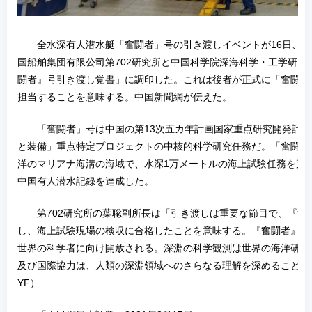
全水深有人潜水艇「奮闘者」号の引き渡しイベントが16日、
国船舶集団有限公司第702研究所と中国科学院深海科学・工学研究
闘者』号引き渡し覚書」に調印した。これは後者が正式に「奮闘者
担当することを意味する。中国新聞網が伝えた。
「奮闘者」号は中国の第13次五カ年計画国家重点研究開発計
と装備」重点特定プロジェクトの中核的科学研究任務だ。「奮闘者」号
洋のマリアナ海溝の海域で、水深1万メートルの海上試験任務を完了
中国有人潜水記録を達成した。
第702研究所の葉聡副所長は「引き渡しは重要な節目で、『奮
し、海上試験現場の検収に合格したことを意味する。『奮闘者』号
世界の科学者に向け開放される。深淵の科学観測は世界の海洋研究
及び国際協力は、人類の深淵領域へのさらなる理解を深めることが
YF）