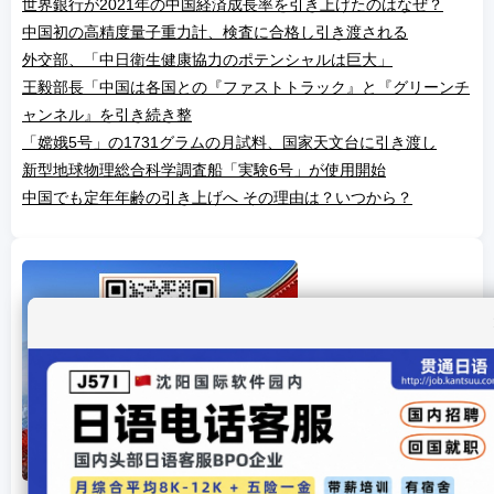
世界銀行が2021年の中国経済成長率を引き上げたのはなぜ？
中国初の高精度量子重力計、検査に合格し引き渡される
外交部、「中日衛生健康協力のポテンシャルは巨大」
王毅部長「中国は各国との『ファストトラック』と『グリーンチ
ャンネル』を引き続き整
「嫦娥5号」の1731グラムの月試料、国家天文台に引き渡し
新型地球物理総合科学調査船「実験6号」が使用開始
中国でも定年年齢の引き上げへ その理由は？いつから？