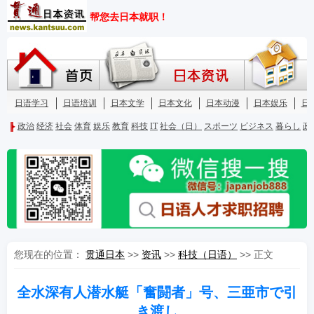
您现在的位置：
贯通日本
>>
资讯
>>
科技（日语）
>> 正文
全水深有人潜水艇「奮闘者」号、三亜市で引
き渡し