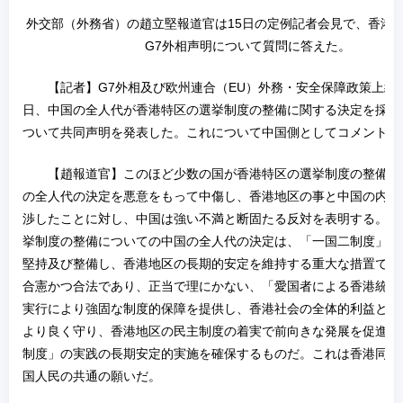
外交部（外務省）の趙立堅報道官は15日の定例記者会見で、香港
G7外相声明について質問に答えた。
【記者】G7外相及び欧州連合（EU）外務・安全保障政策上級代
日、中国の全人代が香港特区の選挙制度の整備に関する決定を採択
ついて共同声明を発表した。これについて中国側としてコメントは
【趙報道官】このほど少数の国が香港特区の選挙制度の整備に
の全人代の決定を悪意をもって中傷し、香港地区の事と中国の内政
渉したことに対し、中国は強い不満と断固たる反対を表明する。香
挙制度の整備についての中国の全人代の決定は、「一国二制度」の
堅持及び整備し、香港地区の長期的安定を維持する重大な措置であ
合憲かつ合法であり、正当で理にかない、「愛国者による香港統治
実行により強固な制度的保障を提供し、香港社会の全体的利益と根
より良く守り、香港地区の民主制度の着実で前向きな発展を促進し
制度」の実践の長期安定的実施を確保するものだ。これは香港同胞
国人民の共通の願いだ。