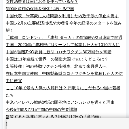
女性消費者は何にお金を使っているか？
知的財産権の保護を強化し続ける中国
中国代表、米英豪に人権問題を利用した内政干渉の停止を促す
中国1-2月の主要経済指標が大幅増 今年の経済のスタートを読み
解く
「成都—ロンドン」、「成都-ダッカ」の貨物便が2日連続で開通
中国、2020年に農村部にUターンして起業した人が1010万人に
中国が国連PKO要員に新型コロナワクチン30万回分を寄贈
中国は11年連続で世界一の製造大国 そのよりどころは？
出張接種！初の移動ワクチン接種車、北京で来月導入へ
在日本中国大使館：中国製新型コロナワクチンを接種した人の訪
中に便宜
ここ10年で最も人気の入籍日は？ 日取りにこだわる中国の若者
たち
中米ハイレベル戦略対話の開催地にアンカレジを選んだ理由
今後5年間及び15年間の中国の主要課題
散髪すると幸運に恵まれる？旧暦2月2日の「竜抬頭」
若者がオンライン有料知識コンテンツにお金を払うのはなぜか？