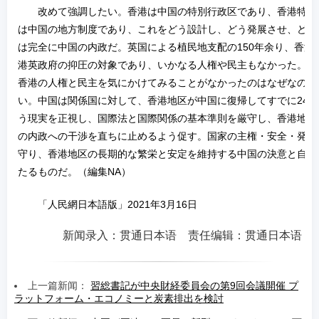
改めて強調したい。香港は中国の特別行政区であり、香港特区
は中国の地方制度であり、これをどう設計し、どう発展させ、どう
は完全に中国の内政だ。英国による植民地支配の150年余り、香港
港英政府の抑圧の対象であり、いかなる人権や民主もなかった。こ
香港の人権と民主を気にかけてみることがなかったのはなぜなのか
い。中国は関係国に対して、香港地区が中国に復帰してすでに24
う現実を正視し、国際法と国際関係の基本準則を厳守し、香港地区
の内政への干渉を直ちに止めるよう促す。国家の主権・安全・発展
守り、香港地区の長期的な繁栄と安定を維持する中国の決意と自信
たるものだ。（編集NA）
「人民網日本語版」2021年3月16日
新闻录入：贯通日本语 责任编辑：贯通日本语
上一篇新闻：
習総書記が中央財経委員会の第9回会議開催 プ
ラットフォーム・エコノミーと炭素排出を検討