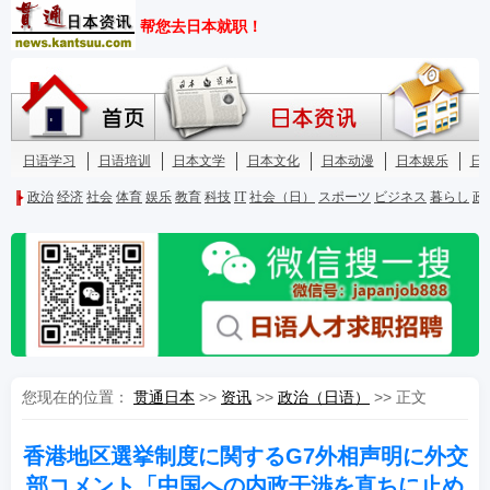
您现在的位置：
贯通日本
>>
资讯
>>
政治（日语）
>> 正文
香港地区選挙制度に関するG7外相声明に外交
部コメント「中国への内政干渉を直ちに止め