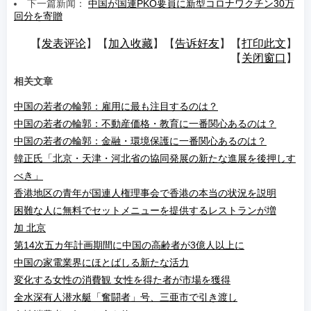
下一篇新闻：
中国が国連PKO要員に新型コロナワクチン30万
回分を寄贈
【
发表评论
】【
加入收藏
】【
告诉好友
】【
打印此文
】
【
关闭窗口
】
相关文章
中国の若者の輪郭：雇用に最も注目するのは？
中国の若者の輪郭：不動産価格・教育に一番関心あるのは？
中国の若者の輪郭：金融・環境保護に一番関心あるのは？
韓正氏「北京・天津・河北省の協同発展の新たな進展を後押しす
べき」
香港地区の青年が国連人権理事会で香港の本当の状況を説明
困難な人に無料でセットメニューを提供するレストランが増
加 北京
第14次五カ年計画期間に中国の高齢者が3億人以上に
中国の家電業界にほとばしる新たな活力
変化する女性の消費観 女性を得た者が市場を獲得
全水深有人潜水艇「奮闘者」号、三亜市で引き渡し