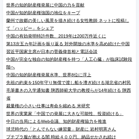
世界の知的財産権発展に中国の力を貢献
中国が知的財産権強国の地位をキープ
蘭州で故郷の美しい風景を描き続ける女性教師 ネットに投稿し
て「ハッピー」をシェア
中国の有効発明特許件数、2019年は200万件近くに
第13次五カ年計画を振り返る 対外開放の水準を高め続けた中国
習近平国家主席が日本の菅義偉首相と電話会談
中国が完全な独自の知的財産権を持つ「人工心臓」が臨床試験段
階へ
中国の知的財産権発展水準、世界8位に浮上
先祖の約束を150年守り無償で渡し船を漕ぎ続ける湖北省の村民
毛筆書きの入学通知書 陝西師範大学の教授らが14年続ける 陝西
省
裁量権の小さい仕事は寿命を縮める 米研究
世界の実業家「中国での発展に大きな可能性、投資続ける」
中日の当局によるWeb会議、知的財産権協力を推進
球児時代の「とんでもない練習量」財産に 岩村明憲さん
プチプラ服が抱える闇 時給４００円、納品せかされ続け