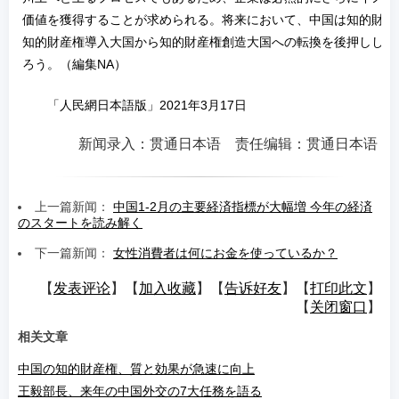
価値を獲得することが求められる。将来において、中国は知的財産
知的財産権導入大国から知的財産権創造大国への転換を後押しし、
ろう。（編集NA）
「人民網日本語版」2021年3月17日
新闻录入：贯通日本语 责任编辑：贯通日本语
上一篇新闻：
中国1-2月の主要経済指標が大幅増 今年の経済
のスタートを読み解く
下一篇新闻：
女性消費者は何にお金を使っているか？
【
发表评论
】【
加入收藏
】【
告诉好友
】【
打印此文
】
【
关闭窗口
】
相关文章
中国の知的財産権、質と効果が急速に向上
王毅部長、来年の中国外交の7大任務を語る