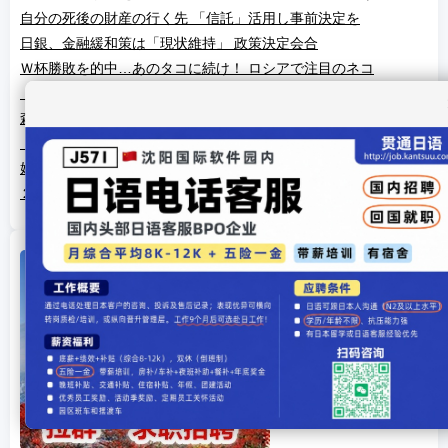
自分の死後の財産の行く先 「信託」活用し事前決定を
日銀、金融緩和策は「現状維持」 政策決定会合
Ｗ杯勝敗を的中…あのタコに続け！ ロシアで注目のネコ
「加計学園はゼロ回答」 野党、国政調査権の発動を要求
森友決裁文書改ざん 財務省調査報告書（要旨）
「イチローに相談続けたい」 侍Ｊ稲葉監督が明かす
娘が辞めた新聞配達、夫婦で続け４２年「親心が泣ける」
２千安打の内川、野球を２度やめかけた 支え続けた両親