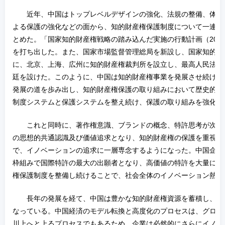
近年、中国はトップレベルデザインの強化、法規の整備、体制
よる保護の強化などの面から、知的財産権保護制度について一連の
とめた。「国家知的財産権戦略の踏み込んだ実施の行動計画（2014
を打ち出した。また、国家市場監督管理総局を新設し、国家知的財
に、北京、上海、広州に知的財産権裁判所を設立し、最高人民法院
廷を設けた。このように、中国は知的財産権事業を発展させ続け、
発展の道を歩み出し、知的財産権保護の取り組みにおいて歴史的成
制度システムと保護システムを整え続け、保護の取り組みを強化し
これと同時に、著作権意識、ブランドの概念、特許思考が次第
の思想的共通認識及び価値追求となり、知的財産権の保護を重視す
で、イノベーションの追求に一層専念するようになった。中国企業
枠組みで国際特許の最大の出願者となり、高価値の特許を大量に生
権保護制度を整備し続けることで、社会全体のイノベーション熱を
長年の発展を経て、中国は豊かな知的財産権資源を蓄積し、す
なっている。中国経済のモデル転換と高度化のプロセスは、グロー
川上へと上るプロセスでもあるため、企業は必然的にさらにイノベ