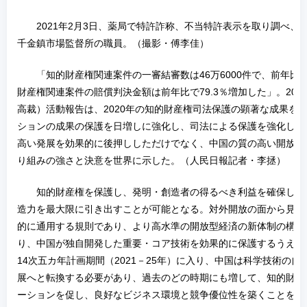
2021年2月3日、薬局で特許詐称、不当特許表示を取り調べ、
千金鎮市場監督所の職員。（撮影・傅李佳）
「知的財産権関連案件の一審結審数は46万6000件で、前年比で
財産権関連案件の賠償判決金額は前年比で79.3％増加した」。20
高裁）活動報告は、2020年の知的財産権司法保護の顕著な成果を
ションの成果の保護を日増しに強化し、司法による保護を強化し続
高い発展を効果的に後押ししただけでなく、中国の質の高い開放に
り組みの強さと決意を世界に示した。（人民日報記者・李拯）
知的財産権を保護し、発明・創造者の得るべき利益を確保して
造力を最大限に引き出すことが可能となる。対外開放の面から見る
的に通用する規則であり、より高水準の開放型経済の新体制の構築
り、中国が独自開発した重要・コア技術を効果的に保護するうえで
14次五カ年計画期間（2021－25年）に入り、中国は科学技術の
展へと転換する必要があり、過去のどの時期にも増して、知的財産
ーションを促し、良好なビジネス環境と競争優位性を築くことを必